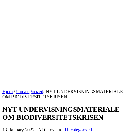
Biofag
FaDB Kurser
Projekter i FaDB
UV-mat. fra kurser mm.
Nucleus
Fagkonsulenten
Hjem
/
Uncategorized
/
NYT UNDERVISNINGSMATERIALE
OM BIODIVERSITETSKRISEN
NYT UNDERVISNINGSMATERIALE
OM BIODIVERSITETSKRISEN
13. January 2022
· Af Christian
·
Uncategorized