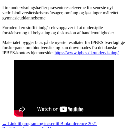
I tre undervisningshæfter præsenteres eleverne for seneste nyt
vedr. biodiversitetskrisens årsager, omfang og løsninger målrettet
gymnasieuddannelserne.
Foruden lærestoffet indgår elevopgaver til at understøtte
forståelsen og til belysning og diskussion af handlemuligheder.
Materialet bygger bl.a. på de nyeste resultater fra IPBES tværfaglige
forskerpanel om biodiversitet og kan downloades fra det danske
IPBES-kontors hjemmeside:
https://www.ipbes.dk/undervisning/
← Link til program og teaser til Biokonference 2021