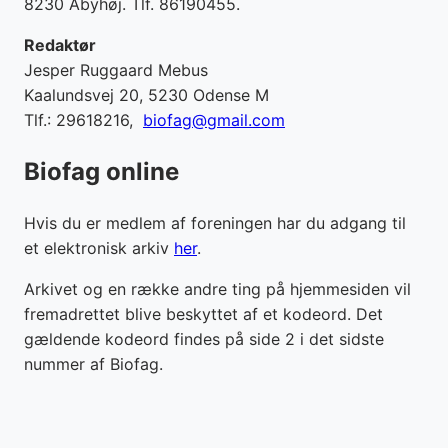
8230 Åbyhøj. Tlf. 86190455.
Redaktør
Jesper Ruggaard Mebus
Kaalundsvej 20, 5230 Odense M
Tlf.: 29618216,
biofag@gmail.com
Biofag online
Hvis du er medlem af foreningen har du adgang til
et elektronisk arkiv
her
.
Arkivet og en række andre ting på hjemmesiden vil
fremadrettet blive beskyttet af et kodeord. Det
gældende kodeord findes på side 2 i det sidste
nummer af Biofag.