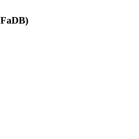
 (FaDB)
Biofag
FaDB Kurser
Projekter i FaDB
UV-mat. fra