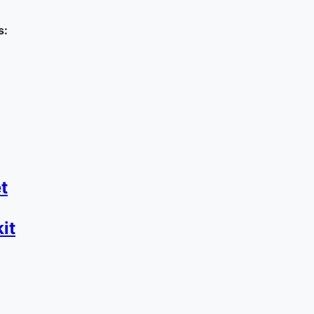
s:
t
it