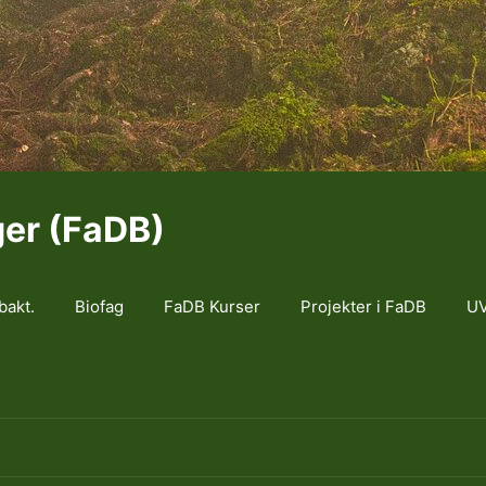
ger (FaDB)
bakt.
Biofag
FaDB Kurser
Projekter i FaDB
UV