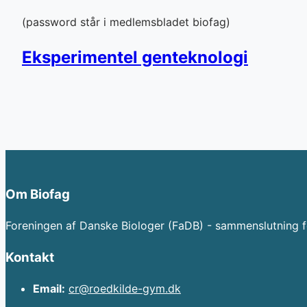
(password står i medlemsbladet biofag)
Eksperimentel genteknologi
Om Biofag
Foreningen af Danske Biologer (FaDB) - sammenslutning f
Kontakt
Email:
cr@roedkilde-gym.dk