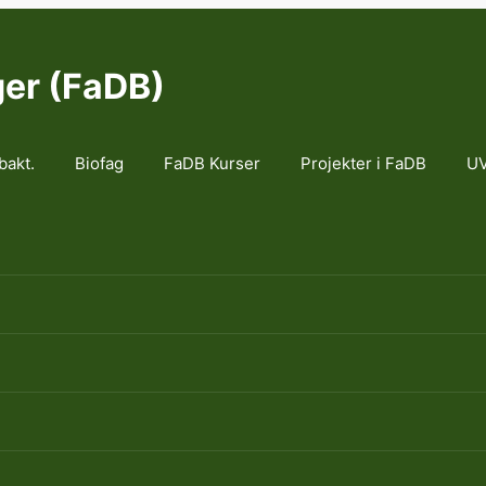
ger (FaDB)
bakt.
Biofag
FaDB Kurser
Projekter i FaDB
UV