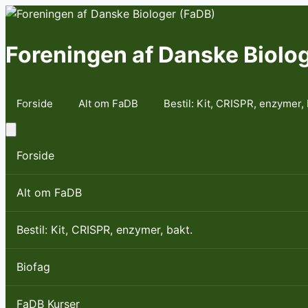
Skip
to
content
Foreningen af Danske Biolo
Forside
Alt om FaDB
Bestil: Kit, CRISPR, enzymer, 
Forside
Alt om FaDB
Bestil: Kit, CRISPR, enzymer, bakt.
Biofag
FaDB Kurser