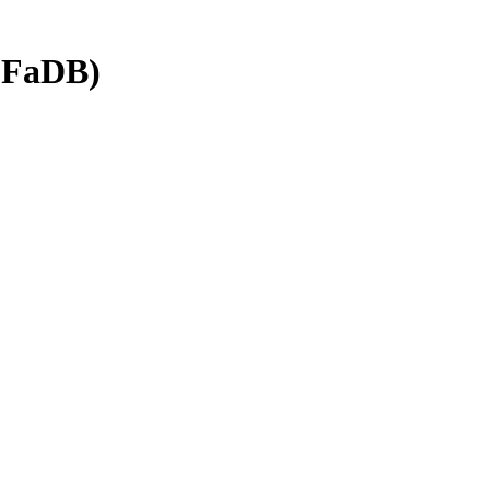
 (FaDB)
Biofag
FaDB Kurser
Projekter i FaDB
UV-mat. fra