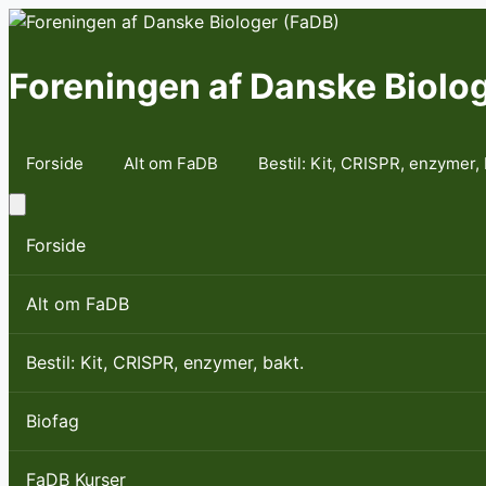
Skip
to
content
Foreningen af Danske Biolo
Forside
Alt om FaDB
Bestil: Kit, CRISPR, enzymer, 
Forside
Alt om FaDB
Bestil: Kit, CRISPR, enzymer, bakt.
Biofag
FaDB Kurser