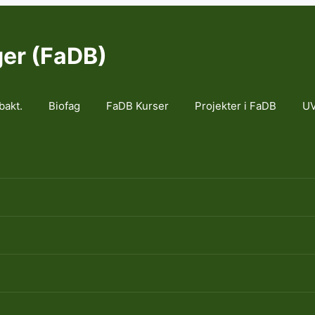
ger (FaDB)
bakt.
Biofag
FaDB Kurser
Projekter i FaDB
UV