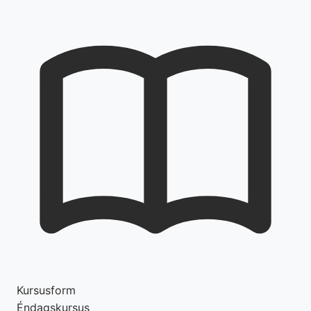
Kursusform
Éndagskursus