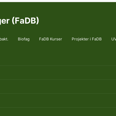
ger (FaDB)
bakt.
Biofag
FaDB Kurser
Projekter i FaDB
UV