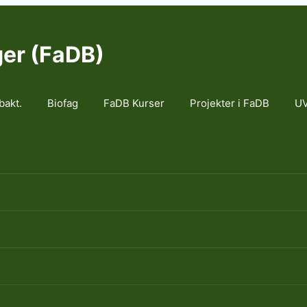
ger (FaDB)
bakt.
Biofag
FaDB Kurser
Projekter i FaDB
UV