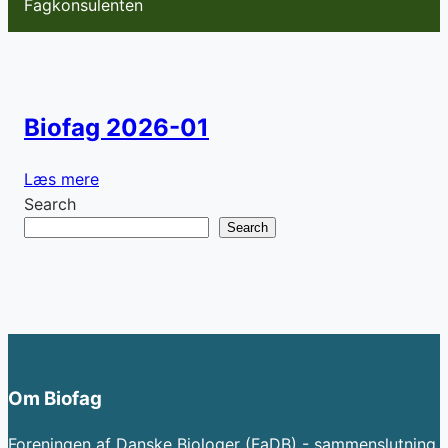
Fagkonsulenten
Biofag 2026-01
Læs mere
Search
Search
Om Biofag
Foreningen af Danske Biologer (FaDB) - sammenslutning