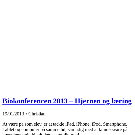
Biofag
FaDB Kurser
Projekter i FaDB
UV-mat. fra kurser mm.
Nucleus
Fagkonsulenten
Biokonferencen 2013 – Hjernen og læring
19/01/2013
•
Christian
At være på som elev, er at tackle iPad, iPhone, iPod, Smartphone,
Tablet og computer på samme tid, samtidig med at kunne svare på
kærestens opkald, alt dette samtidig med…